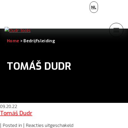
BG
NL
PL
Home
>
Bedrijfsleiding
TOMÁŠ DUDR
09.20.22
Tomáš Dudr
voor
| Posted in |
Reacties uitgeschakeld