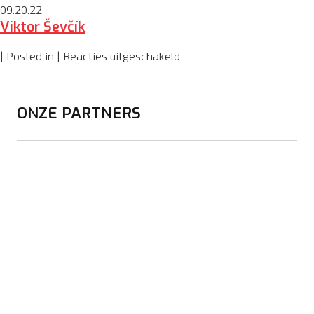
Tomáš
09.20.22
Viktor Ševčík
Dudr
voor
| Posted in |
Reacties uitgeschakeld
Viktor
Ševčík
ONZE PARTNERS