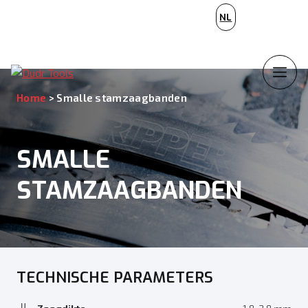
BG
NL
PL
Home
>
Smalle stamzaagbanden
SMALLE
STAMZAAGBANDEN
TECHNISCHE PARAMETERS