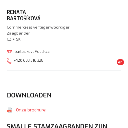
RENATA
BARTOŠÍKOVÁ
Commercieel vertegenwoordiger
Zaagbanden
CZ + SK
bartosikova@dudr.cz
+420 603 516 328
en
DOWNLOADEN
Onze brochure
SMALLE STAMZAAGBANDEN ZIJN