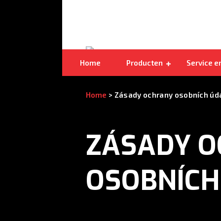
Dubbelzijdige stamzaagbanden
Home
Producten
Service e
Home
>
Zásady ochrany osobních úd
ZÁSADY 
OSOBNÍCH