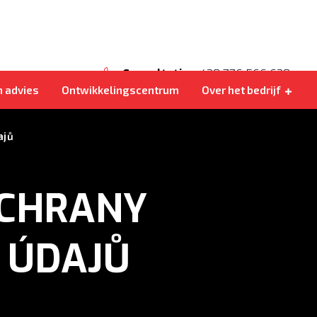
Eigen levering
Kohlbacher Shark 200
Bij on is het goed
Consultatie
+420 776 566 620
n advies
Ontwikkelingscentrum
Over het bedrijf
ajů
OCHRANY
 ÚDAJŮ