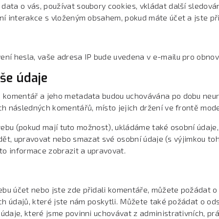
a o vás, používat soubory cookies, vkládat další sledování 
í interakce s vloženým obsahem, pokud máte účet a jste př
ní hesla, vaše adresa IP bude uvedena v e-mailu pro obnov
še údaje
, komentář a jeho metadata budou uchovávána po dobu neurč
h následných komentářů, místo jejich držení ve frontě mode
o webu (pokud mají tuto možnost), ukládáme také osobní údaje
vidět, upravovat nebo smazat své osobní údaje (s výjimkou t
to informace zobrazit a upravovat.
bu účet nebo jste zde přidali komentáře, můžete požádat o
h údajů, které jste nám poskytli. Můžete také požádat o od
daje, které jsme povinni uchovávat z administrativních, p