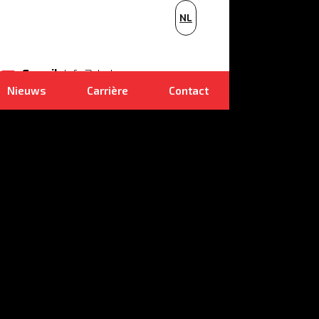
BG
NL
PL
E-mail
info@dudr.cz
Nieuws
Carrière
Contact