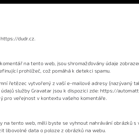
https://dudr.cz.
í komentář na tento web, jsou shromažďovány údaje zobrazen
finující prohlížeč, což pomáhá k detekci spamu.
í řetězec vytvořený z vaší e-mailové adresy (nazývaný také 
údajů služby Gravatar jsou k dispozici zde: https://automat
ný pro veřejnost v kontextu vašeho komentáře.
 na tento web, měli byste se vyhnout nahrávání obrázků s v
t libovolné data o poloze z obrázků na webu.