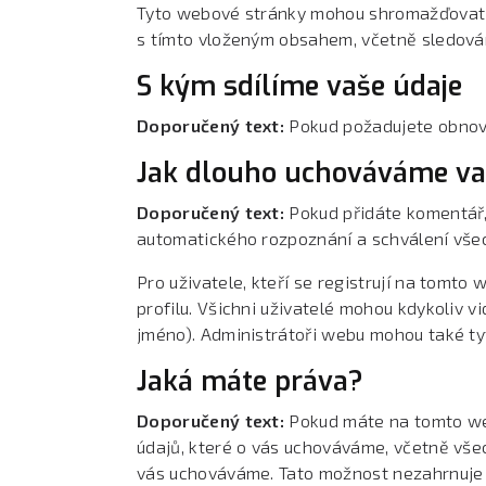
Tyto webové stránky mohou shromažďovat dat
s tímto vloženým obsahem, včetně sledován
S kým sdílíme vaše údaje
Doporučený text:
Pokud požadujete obnove
Jak dlouho uchováváme va
Doporučený text:
Pokud přidáte komentář
automatického rozpoznání a schválení všec
Pro uživatele, kteří se registrují na tomt
profilu. Všichni uživatelé mohou kdykoliv 
jméno). Administrátoři webu mohou také ty
Jaká máte práva?
Doporučený text:
Pokud máte na tomto we
údajů, které o vás uchováváme, včetně všec
vás uchováváme. Tato možnost nezahrnuje ú