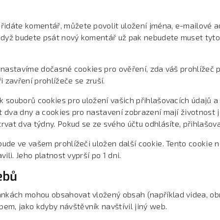
řidáte komentář, můžete povolit uložení jména, e-mailové 
dyž budete psát nový komentář už pak nebudete muset tyto 
, nastavíme dočasné cookies pro ověření, zda váš prohlížeč 
 zavření prohlížeče se zruší.
k souborů cookies pro uložení vašich přihlašovacích údajů a
t dva dny a cookies pro nastavení zobrazení mají životnost 
trvat dva týdny. Pokud se ze svého účtu odhlásíte, přihlašov
 bude ve vašem prohlížeči uložen další cookie. Tento cookie
ili. Jeho platnost vyprší po 1 dni.
ebů
ánkách mohou obsahovat vložený obsah (například videa, obrá
m, jako kdyby návštěvník navštívil jiný web.