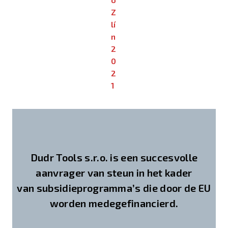
Z
lí
n
2
0
2
1
Dudr Tools s.r.o. is een succesvolle
aanvrager van steun in het kader
van subsidieprogramma’s die door de EU
worden medegefinancierd.