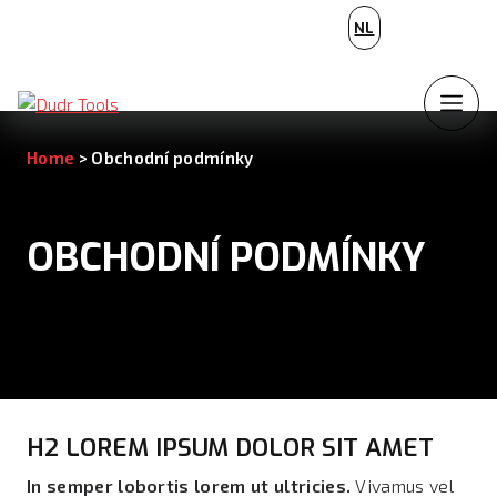
BG
NL
PL
Home
>
Obchodní podmínky
OBCHODNÍ PODMÍNKY
H2 LOREM IPSUM DOLOR SIT AMET
In semper lobortis lorem ut ultricies.
Vivamus vel