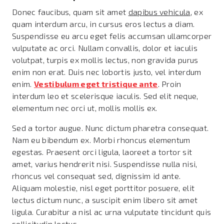
Donec faucibus, quam sit amet
dapibus vehicula
, ex
quam interdum arcu, in cursus eros lectus a diam.
Suspendisse eu arcu eget felis accumsan ullamcorper
vulputate ac orci. Nullam convallis, dolor et iaculis
volutpat, turpis ex mollis lectus, non gravida purus
enim non erat. Duis nec lobortis justo, vel interdum
enim.
Vestibulum eget tristique ante
. Proin
interdum leo et scelerisque iaculis. Sed elit neque,
elementum nec orci ut, mollis mollis ex.
Sed a tortor augue. Nunc dictum pharetra consequat.
Nam eu bibendum ex. Morbi rhoncus elementum
egestas. Praesent orci ligula, laoreet a tortor sit
amet, varius hendrerit nisi. Suspendisse nulla nisi,
rhoncus vel consequat sed, dignissim id ante.
Aliquam molestie, nisl eget porttitor posuere, elit
lectus dictum nunc, a suscipit enim libero sit amet
ligula. Curabitur a nisl ac urna vulputate tincidunt quis
sollicitudin lectus.