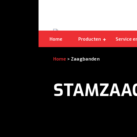
Dubbelzijdige stamzaagbanden
Home
Producten
Service e
Home
>
Zaagbanden
STAMZAA