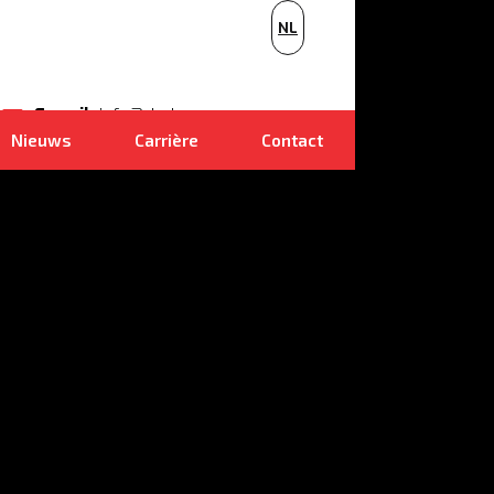
BG
NL
PL
E-mail
info@dudr.cz
Nieuws
Carrière
Contact