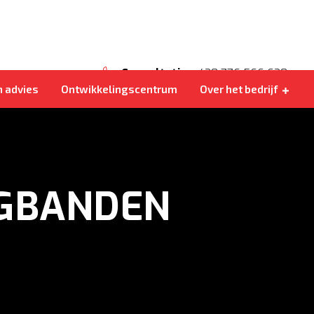
Eigen levering
Kohlbacher Shark 200
Bij on is het goed
Consultatie
+420 776 566 620
n advies
Ontwikkelingscentrum
Over het bedrijf
GBANDEN